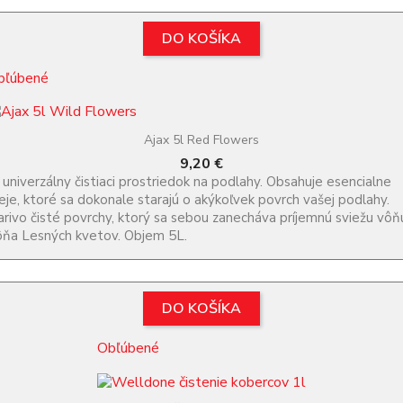
DO KOŠÍKA
bľúbené
Ajax 5l Red Flowers
Cena
9,20 €
 univerzálny čistiaci prostriedok na podlahy. Obsahuje esencialne
eje, ktoré sa dokonale starajú o akýkoľvek povrch vašej podlahy.
arivo čisté povrchy, ktorý sa sebou zanecháva príjemnú sviežu vôň
ňa Lesných kvetov. Objem 5L.
DO KOŠÍKA
Obľúbené