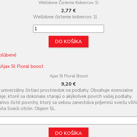
Welldone Čistenie Kobercov 1l
Cena
2,77 €
Welldone čistenie kobercov 1l
DO KOŠÍKA
bľúbené
Ajax 5l Floral Boost
Cena
9,20 €
 univerzálny čistiaci prostriedok na podlahy. Obsahuje esencialne
eje, ktoré sa dokonale starajú o akýkoľvek povrch vašej podlahy.
arivo čisté povrchy, ktorý sa sebou zanecháva príjemnú sviežu vôň
ňa Svieži citrón. Objem 5L.
DO KOŠÍKA