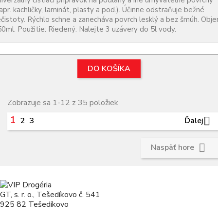
apr. kachličky, laminát, plasty a pod.). Účinne odstraňuje bežné
čistoty. Rýchlo schne a zanecháva povrch lesklý a bez šmúh. Obj
0ml. Použitie: Riedený: Nalejte 3 uzávery do 5l vody.
DO KOŠÍKA
Zobrazuje sa 1-12 z 35 položiek
1

Ďalej
2
3

Naspäť hore
GT, s. r. o., Tešedíkovo č. 541
925 82 Tešedíkovo