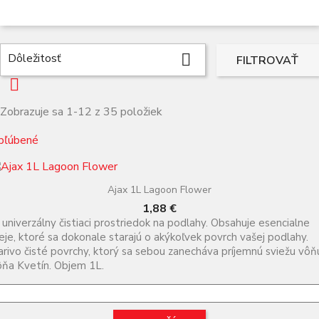
Dôležitosť

FILTROVAŤ

Zobrazuje sa 1-12 z 35 položiek
bľúbené
Ajax 1L Lagoon Flower
Cena
1,88 €
 univerzálny čistiaci prostriedok na podlahy. Obsahuje esencialne
eje, ktoré sa dokonale starajú o akýkoľvek povrch vašej podlahy.
arivo čisté povrchy, ktorý sa sebou zanecháva príjemnú sviežu vôň
ňa Kvetín. Objem 1L.