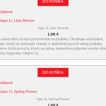
DO KOŠÍKA
bľúbené
Ajax 1L Lilac Breeze
Cena
1,88 €
 univerzálny čistiaci prostriedok na podlahy. Obsahuje esencialne
eje, ktoré sa dokonale starajú o akýkoľvek povrch vašej podlahy.
arivo čisté povrchy, ktorý sa sebou zanecháva príjemnú sviežu vôň
ôňa Orgovánu. Objem 1L.
DO KOŠÍKA
bľúbené
Ajax 1L Spring Flower
Cena
1,88 €