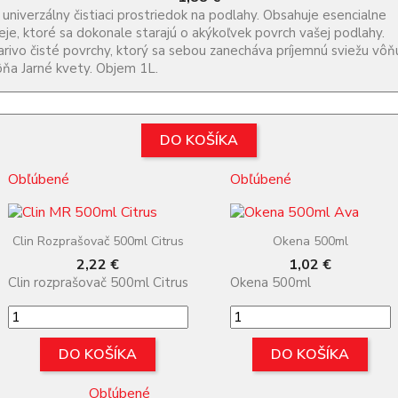
 univerzálny čistiaci prostriedok na podlahy. Obsahuje esencialne
eje, ktoré sa dokonale starajú o akýkoľvek povrch vašej podlahy.
arivo čisté povrchy, ktorý sa sebou zanecháva príjemnú sviežu vôň
ňa Jarné kvety. Objem 1L.
DO KOŠÍKA
Obľúbené
Obľúbené
Clin Rozprašovač 500ml Citrus
Okena 500ml
Cena
Cena
2,22 €
1,02 €
Clin rozprašovač 500ml Citrus
Okena 500ml
DO KOŠÍKA
DO KOŠÍKA
Obľúbené