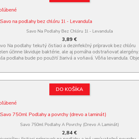
bľúbené
Savo Na Podlahy Bez Chlóru 1l - Levanduľa
Cena
3,89 €
vo Na podlahy tekutý čistiaci a dezinfekčný prípravok bez chlóru
elen účinne likviduje baktérie, ale aj pomáha odstraňovať alergény.
ša podlaha bude po použití žiarivá a voňavá. Vôňa levanduľa. Ob
.
DO KOŠÍKA
bľúbené
Savo 750ml Podlahy A Povrchy (drevo A Laminát)
Cena
2,84 €
iverzálny čistiaci prípravok na podlahy a iné umývateľné povrchy