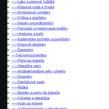
–––Laky a penové tužidlá
–––Vlasová voda a trvalá
–––Stylingové výrobky
–––Výživa a olejčeky
–––Masky a kondicionéry
–––Peroxidy a melírovacie prášky
–––Hrebene a kefy
–––Kadernícke potreby a pomôcky
–––Vlasové doplnky
–––Šampóny
––Telová kozmetika
–––Pena do kúpeľa
–––Masážne gely
–––Antibakteriálne gély, utierky
–––Doplnky
–––Darčekové sady
–––Rúšká
–––Bomby a peny do kúpeľa
–––Holenie a depilácia
–––Vody po holení
–––Antiperspiranty a deodoranty