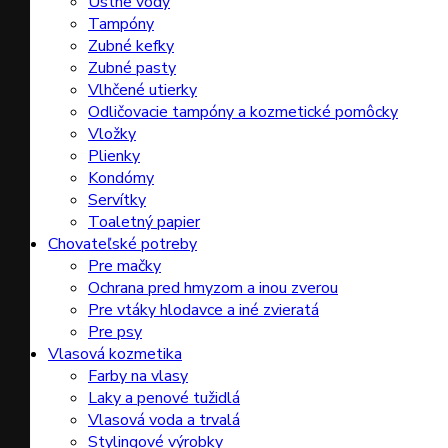
Ústne vody
Tampóny
Zubné kefky
Zubné pasty
Vlhčené utierky
Odličovacie tampóny a kozmetické pomôcky
Vložky
Plienky
Kondómy
Servítky
Toaletný papier
Chovateľské potreby
Pre mačky
Ochrana pred hmyzom a inou zverou
Pre vtáky hlodavce a iné zvieratá
Pre psy
Vlasová kozmetika
Farby na vlasy
Laky a penové tužidlá
Vlasová voda a trvalá
Stylingové výrobky