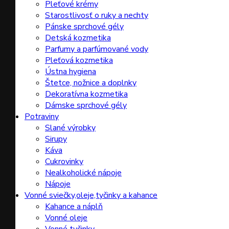
Pleťové krémy
Starostlivosť o ruky a nechty
Pánske sprchové gély
Detská kozmetika
Parfumy a parfúmované vody
Pleťová kozmetika
Ústna hygiena
Štetce, nožnice a doplnky
Dekoratívna kozmetika
Dámske sprchové gély
Potraviny
Slané výrobky
Sirupy
Káva
Cukrovinky
Nealkoholické nápoje
Nápoje
Vonné sviečky,oleje,tyčinky a kahance
Kahance a náplň
Vonné oleje