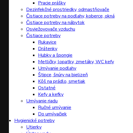
Pracie prášky
Dezinfekčné prostriedky, odmastňovače
Čistiace potreby na podlahy, koberce, okná
Čistiace potreby na nábytok
Osviežovovače vzduchu
Čistiace potreby
Rukavice
Drátenky
Hubky a špongie
Metličky, lopatky, zmetáky, WC kefy
Umývanie podlahy
Štipce, šnúry na bielizeň
Kôš na prádlo, smetiak
Ostatné
Kefy a kefky
Umývanie riadu
Ručné umývanie
Do umývačiek
Hygienické potreby
Utierky