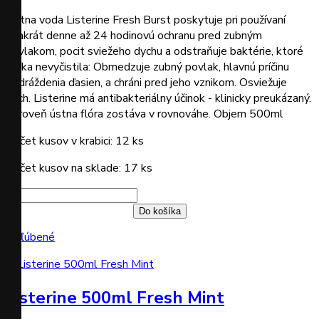
Ústna voda Listerine Fresh Burst poskytuje pri používaní
dvakrát denne až 24 hodinovú ochranu pred zubným
povlakom, pocit sviežeho dychu a odstraňuje baktérie, ktoré
kefka nevyčistila: Obmedzuje zubný povlak, hlavnú príčinu
podráždenia ďasien, a chráni pred jeho vznikom. Osviežuje
dych. Listerine má antibakteriálny účinok - klinicky preukázaný.
Zároveň ústna flóra zostáva v rovnováhe. Objem 500ml
Počet kusov v krabici: 12 ks
Počet kusov na sklade: 17 ks
Do košíka
Obľúbené
Listerine 500ml Fresh Mint