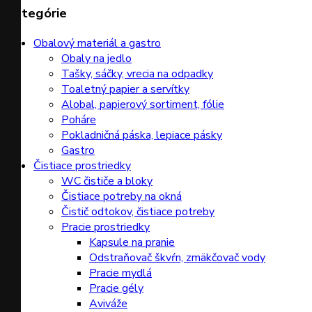
Kategórie
Obalový materiál a gastro
Obaly na jedlo
Tašky, sáčky, vrecia na odpadky
Toaletný papier a servítky
Alobal, papierový sortiment, fólie
Poháre
Pokladničná páska, lepiace pásky
Gastro
Čistiace prostriedky
WC čističe a bloky
Čistiace potreby na okná
Čistič odtokov, čistiace potreby
Pracie prostriedky
Kapsule na pranie
Odstraňovač škvŕn, zmäkčovač vody
Pracie mydlá
Pracie gély
Aviváže