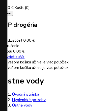
0,00 €
Košík
(0)
clear
VIP drogéria
Medzisúčet
0,00 €
Doručenie
Spolu
0,00 €
Pozrieť košík
Vo vašom košíku už nie je viac položiek
Vo vašom košíku už nie je viac položiek
Ústne vody
Úvodná stránka
Hygienické potreby
Ústne vody