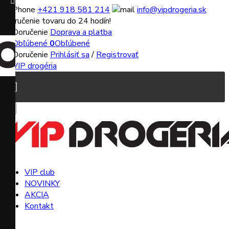

+421 918 581 214
info@vipdrogeria.sk
Doručenie tovaru do 24 hodín!
Doprava a platba
0
Obľúbené
Prihlásiť sa
/
Registrovať


VIP club
NOVINKY
AKCIA
Kontakt