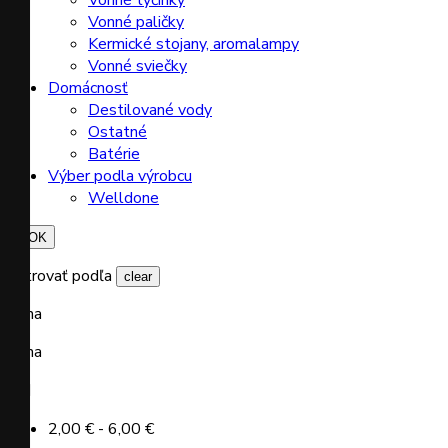
Vonné tyčinky
Vonné paličky
Kermické stojany, aromalampy
Vonné sviečky
Domácnosť
Destilované vody
Ostatné
Batérie
Výber podla výrobcu
Welldone

OK
Filtrovať podľa
clear
Cena
Cena


2,00 € - 6,00 €