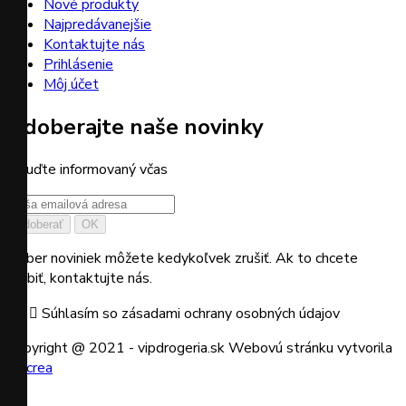
Nové produkty
Najpredávanejšie
Kontaktujte nás
Prihlásenie
Môj účet
Odoberajte naše novinky
a buďte informovaný včas
Odber noviniek môžete kedykoľvek zrušiť. Ak to chcete
urobiť, kontaktujte nás.

Súhlasím so zásadami ochrany osobných údajov
Copyright @ 2021 - vipdrogeria.sk
Webovú stránku vytvorila
be.crea