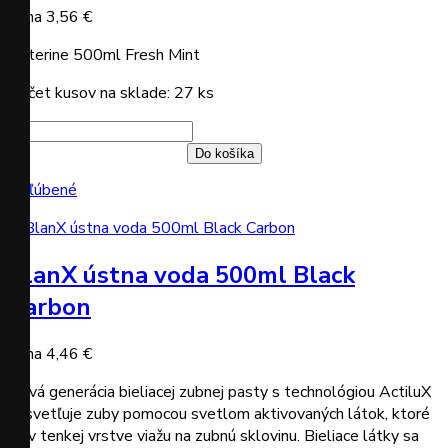
Cena
3,56 €
Listerine 500ml Fresh Mint
Počet kusov na sklade: 27 ks
Do košíka
Obľúbené
BlanX ústna voda 500ml Black
Carbon
Cena
4,46 €
Nová generácia bieliacej zubnej pasty s technológiou ActiluX
zosvetľuje zuby pomocou svetlom aktivovaných látok, ktoré
sa v tenkej vrstve viažu na zubnú sklovinu. Bieliace látky sa