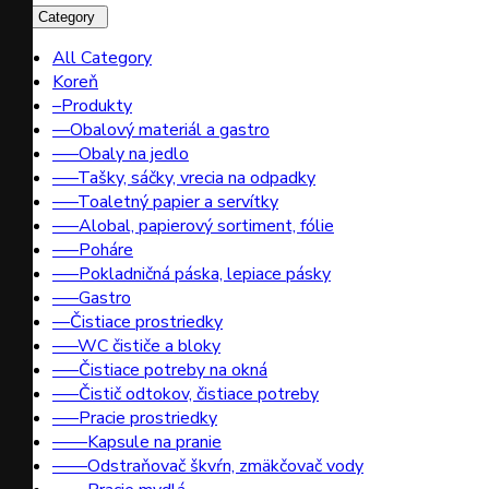
All Category
All Category
Koreň
–Produkty
––Obalový materiál a gastro
–––Obaly na jedlo
–––Tašky, sáčky, vrecia na odpadky
–––Toaletný papier a servítky
–––Alobal, papierový sortiment, fólie
–––Poháre
–––Pokladničná páska, lepiace pásky
–––Gastro
––Čistiace prostriedky
–––WC čističe a bloky
–––Čistiace potreby na okná
–––Čistič odtokov, čistiace potreby
–––Pracie prostriedky
––––Kapsule na pranie
––––Odstraňovač škvŕn, zmäkčovač vody