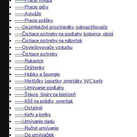
––––Pracie mydlá
––––Pracie gély
––––Aviváže
––––Pracie prášky
–––Dezinfekčné prostriedky, odmastňovače
–––Čistiace potreby na podlahy, koberce, okná
–––Čistiace potreby na nábytok
–––Osviežovovače vzduchu
–––Čistiace potreby
––––Rukavice
––––Drátenky
––––Hubky a špongie
––––Metličky, lopatky, zmetáky, WC kefy
––––Umývanie podlahy
––––Štipce, šnúry na bielizeň
––––Kôš na prádlo, smetiak
––––Ostatné
––––Kefy a kefky
–––Umývanie riadu
––––Ručné umývanie
––––Do umývačiek