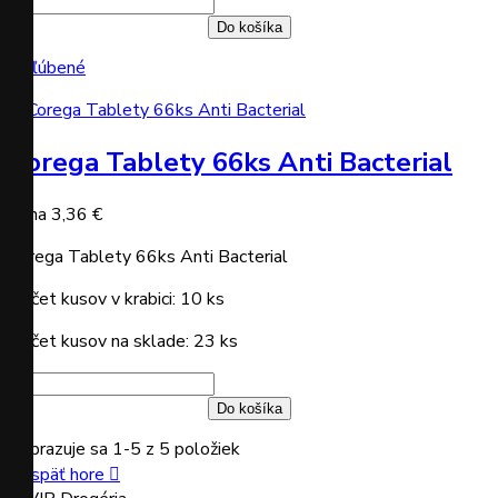
Do košíka
Obľúbené
Corega Tablety 66ks Anti Bacterial
Cena
3,36 €
Corega Tablety 66ks Anti Bacterial
Počet kusov v krabici: 10 ks
Počet kusov na sklade: 23 ks
Do košíka
Zobrazuje sa 1-5 z 5 položiek
Naspäť hore
