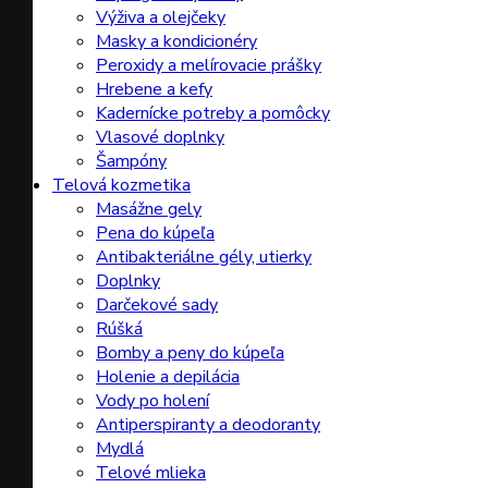
Výživa a olejčeky
Masky a kondicionéry
Peroxidy a melírovacie prášky
Hrebene a kefy
Kadernícke potreby a pomôcky
Vlasové doplnky
Šampóny
Telová kozmetika
Masážne gely
Pena do kúpeľa
Antibakteriálne gély, utierky
Doplnky
Darčekové sady
Rúšká
Bomby a peny do kúpeľa
Holenie a depilácia
Vody po holení
Antiperspiranty a deodoranty
Mydlá
Telové mlieka