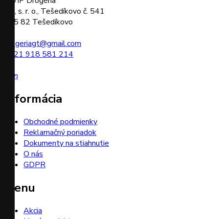
GT, s. r. o., Tešedíkovo č. 541
925 82 Tešedíkovo
drogeriagt@gmail.com
+421 918 581 214
icon
Informácia
Obchodné podmienky
Reklamačný poriadok
Dokumenty na stiahnutie
O nás
GDPR
Menu
Akcia