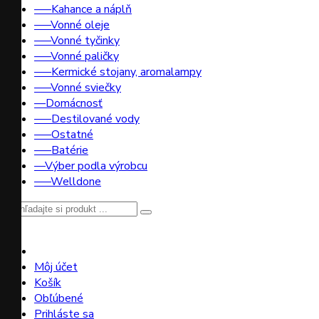
–––Kahance a náplň
–––Vonné oleje
–––Vonné tyčinky
–––Vonné paličky
–––Kermické stojany, aromalampy
–––Vonné sviečky
––Domácnosť
–––Destilované vody
–––Ostatné
–––Batérie
––Výber podla výrobcu
–––Welldone
Môj účet
Košík
Obľúbené
Prihláste sa