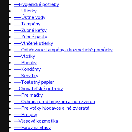
––Hygienické potreby
–––Utierky
–––Ústne vody
–––Tampóny
–––Zubné kefky
–––Zubné pasty
–––Vlhčené utierky
–––Odličovacie tampóny a kozmetické pomôcky
–––Vložky
–––Plienky
–––Kondómy
–––Servítky
–––Toaletný papier
––Chovateľské potreby
–––Pre mačky
–––Ochrana pred hmyzom a inou zverou
–––Pre vtáky hlodavce a iné zvieratá
–––Pre psy
––Vlasová kozmetika
–––Farby na vlasy