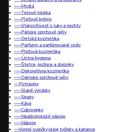
–––Mydlá
–––Telové mlieka
–––Pleťové krémy
–––Starostlivosť o ruky a nechty
–––Pánske sprchové gély
–––Detská kozmetika
–––Parfumy a parfúmované vody
–––Pleťová kozmetika
–––Ústna hygiena
–––Štetce, nožnice a doplnky
–––Dekoratívna kozmetika
–––Dámske sprchové gély
––Potraviny
–––Slané výrobky
–––Sirupy
–––Káva
–––Cukrovinky
–––Nealkoholické nápoje
–––Nápoje
––Vonné sviečky,oleje,tyčinky a kahance