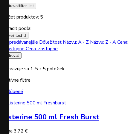
Filtrovať
filter_list
Počet produktov: 5
Zoradiť podľa:
Dôležitosť

Najpredávanejšie
Dôležitosť
Názvu: A - Z
Názvu: Z - A
Cena:
vzostupne
Cena: zostupne
Filtrovať


Zobrazuje sa 1-5 z 5 položiek
Aktívne filtre
Obľúbené
Listerine 500 ml Fresh Burst
Cena
3,72 €