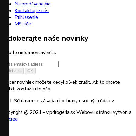
Najpredávanejšie
Kontaktujte nás
Prihlásenie
Môj účet
Odoberajte naše novinky
a buďte informovaný včas
Odber noviniek môžete kedykoľvek zrušiť. Ak to chcete
urobiť, kontaktujte nás.

Súhlasím so zásadami ochrany osobných údajov
Copyright @ 2021 - vipdrogeria.sk
Webovú stránku vytvorila
be.crea