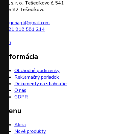
GT, s. r. o., Tešedíkovo č. 541
925 82 Tešedíkovo
drogeriagt@gmail.com
+421 918 581 214
icon
Informácia
Obchodné podmienky
Reklamačný poriadok
Dokumenty na stiahnutie
O nás
GDPR
Menu
Akcia
Nové produkty