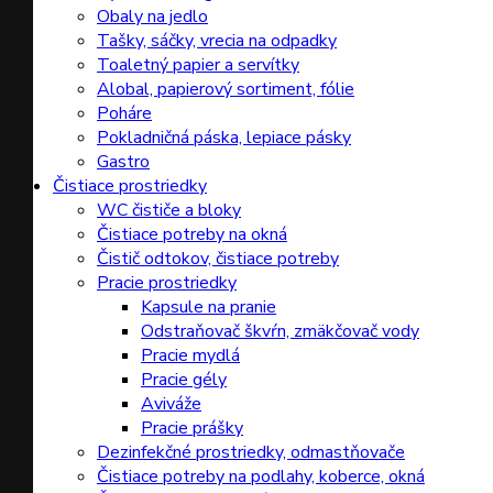
Obaly na jedlo
Tašky, sáčky, vrecia na odpadky
Toaletný papier a servítky
Alobal, papierový sortiment, fólie
Poháre
Pokladničná páska, lepiace pásky
Gastro
Čistiace prostriedky
WC čističe a bloky
Čistiace potreby na okná
Čistič odtokov, čistiace potreby
Pracie prostriedky
Kapsule na pranie
Odstraňovač škvŕn, zmäkčovač vody
Pracie mydlá
Pracie gély
Aviváže
Pracie prášky
Dezinfekčné prostriedky, odmastňovače
Čistiace potreby na podlahy, koberce, okná