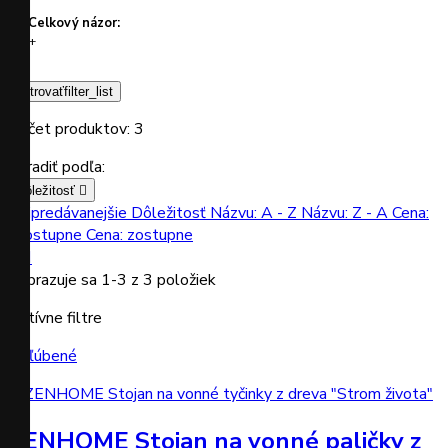
Celkový názor:
+
Filtrovať
filter_list
Počet produktov: 3
Zoradiť podľa:
Dôležitosť

Najpredávanejšie
Dôležitosť
Názvu: A - Z
Názvu: Z - A
Cena:
vzostupne
Cena: zostupne


Zobrazuje sa 1-3 z 3 položiek
Aktívne filtre
Obľúbené
ZENHOME Stojan na vonné paličky z