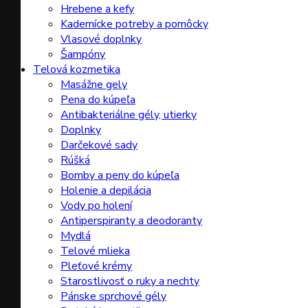
Hrebene a kefy
Kadernícke potreby a pomôcky
Vlasové doplnky
Šampóny
Telová kozmetika
Masážne gely
Pena do kúpeľa
Antibakteriálne gély, utierky
Doplnky
Darčekové sady
Rúšká
Bomby a peny do kúpeľa
Holenie a depilácia
Vody po holení
Antiperspiranty a deodoranty
Mydlá
Telové mlieka
Pleťové krémy
Starostlivosť o ruky a nechty
Pánske sprchové gély