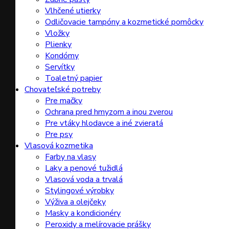
Vlhčené utierky
Odličovacie tampóny a kozmetické pomôcky
Vložky
Plienky
Kondómy
Servítky
Toaletný papier
Chovateľské potreby
Pre mačky
Ochrana pred hmyzom a inou zverou
Pre vtáky hlodavce a iné zvieratá
Pre psy
Vlasová kozmetika
Farby na vlasy
Laky a penové tužidlá
Vlasová voda a trvalá
Stylingové výrobky
Výživa a olejčeky
Masky a kondicionéry
Peroxidy a melírovacie prášky