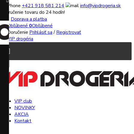

+421 918 581 214
info@vipdrogeria.sk
Doručenie tovaru do 24 hodín!
Doprava a platba
0
Obľúbené
Prihlásiť sa
/
Registrovať


VIP club
NOVINKY
AKCIA
Kontakt