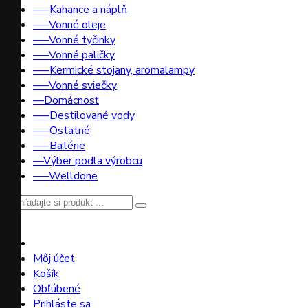
–––Kahance a náplň
–––Vonné oleje
–––Vonné tyčinky
–––Vonné paličky
–––Kermické stojany, aromalampy
–––Vonné sviečky
––Domácnosť
–––Destilované vody
–––Ostatné
–––Batérie
––Výber podla výrobcu
–––Welldone
Môj účet
Košík
Obľúbené
Prihláste sa