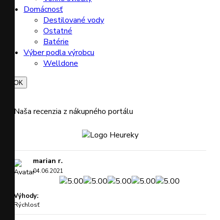
Domácnosť
Destilované vody
Ostatné
Batérie
Výber podla výrobcu
Welldone

OK
Naša recenzia z nákupného portálu
marian r.
04.06.2021
Výhody:
Rýchlosť