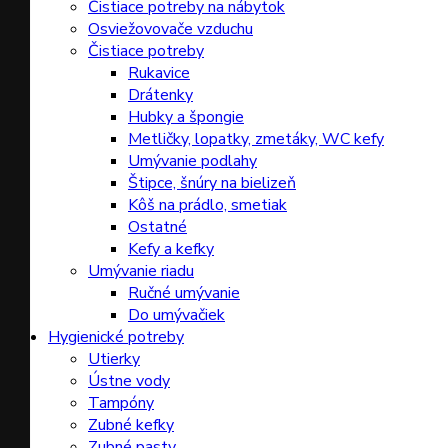
Čistiace potreby na nábytok
Osviežovovače vzduchu
Čistiace potreby
Rukavice
Drátenky
Hubky a špongie
Metličky, lopatky, zmetáky, WC kefy
Umývanie podlahy
Štipce, šnúry na bielizeň
Kôš na prádlo, smetiak
Ostatné
Kefy a kefky
Umývanie riadu
Ručné umývanie
Do umývačiek
Hygienické potreby
Utierky
Ústne vody
Tampóny
Zubné kefky
Zubné pasty