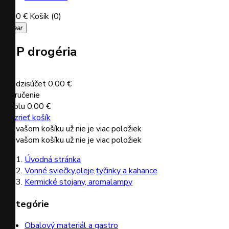
0,00 €
Košík
(0)
clear
VIP drogéria
Medzisúčet
0,00 €
Doručenie
Spolu
0,00 €
Pozrieť košík
Vo vašom košíku už nie je viac položiek
Vo vašom košíku už nie je viac položiek
Úvodná stránka
Vonné sviečky,oleje,tyčinky a kahance
Kermické stojany, aromalampy
Kategórie
Obalový materiál a gastro