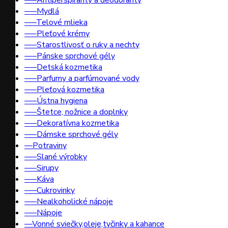
–––Antiperspiranty a deodoranty
–––Mydlá
–––Telové mlieka
–––Pleťové krémy
–––Starostlivosť o ruky a nechty
–––Pánske sprchové gély
–––Detská kozmetika
–––Parfumy a parfúmované vody
–––Pleťová kozmetika
–––Ústna hygiena
–––Štetce, nožnice a doplnky
–––Dekoratívna kozmetika
–––Dámske sprchové gély
––Potraviny
–––Slané výrobky
–––Sirupy
–––Káva
–––Cukrovinky
–––Nealkoholické nápoje
–––Nápoje
––Vonné sviečky,oleje,tyčinky a kahance