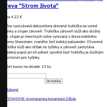
dreva "Strom života"
Cena
4,22 €
Ručne vyrezávaná dekoratívna drevená truhlička na vonné
tyčinky a stojan zároveň. Truhlička zároveň slúži ako úložný
box. stojan je miestnych ručne vyrezaný z dreva indického
stromu Sheesham, zvaného tiež indický palisander. Otvorená
truhlička slúži ako držiak na tyčinky a zároveň zachytáva
opadaný popol pri ich pálení, spodná časť truhličky je úložným
priestorom pre tyčinky.
Počet kusov na sklade: 13 ks
Do košíka
Obľúbené