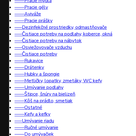
––––Pracie mydlá
––––Pracie gély
––––Aviváže
––––Pracie prášky
–––Dezinfekčné prostriedky, odmastňovače
–––Čistiace potreby na podlahy, koberce, okná
–––Čistiace potreby na nábytok
–––Osviežovovače vzduchu
–––Čistiace potreby
––––Rukavice
––––Drátenky
––––Hubky a špongie
––––Metličky, lopatky, zmetáky, WC kefy
––––Umývanie podlahy
––––Štipce, šnúry na bielizeň
––––Kôš na prádlo, smetiak
––––Ostatné
––––Kefy a kefky
–––Umývanie riadu
––––Ručné umývanie
––––Do umývačiek