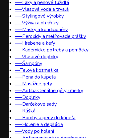
–––Laky a penové tužidlá
–––Vlasová voda a trvalá
–––Stylingové výrobky
–––Výživa a olejčeky
–––Masky a kondicionéry
–––Peroxidy a melírovacie prášky
–––Hrebene a kefy
–––Kadernícke potreby a pomôcky
–––Vlasové doplnky
–––Šampóny
––Telová kozmetika
–––Pena do kúpeľa
–––Masážne gely
–––Antibakteriálne gély, utierky
–––Doplnky
–––Darčekové sady
–––Rúšká
–––Bomby a peny do kúpeľa
–––Holenie a depilácia
–––Vody po holení