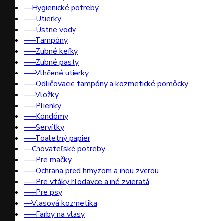
––Hygienické potreby
–––Utierky
–––Ústne vody
–––Tampóny
–––Zubné kefky
–––Zubné pasty
–––Vlhčené utierky
–––Odličovacie tampóny a kozmetické pomôcky
–––Vložky
–––Plienky
–––Kondómy
–––Servítky
–––Toaletný papier
––Chovateľské potreby
–––Pre mačky
–––Ochrana pred hmyzom a inou zverou
–––Pre vtáky hlodavce a iné zvieratá
–––Pre psy
––Vlasová kozmetika
–––Farby na vlasy