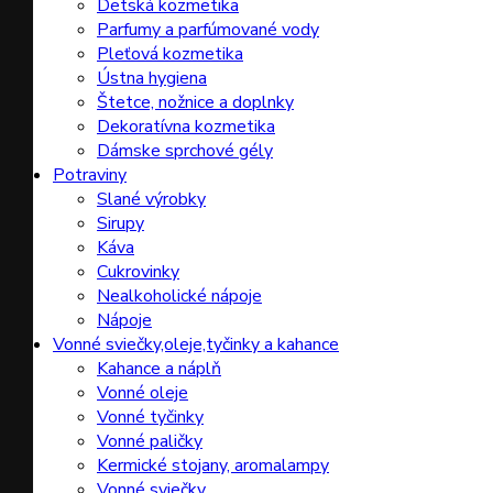
Detská kozmetika
Parfumy a parfúmované vody
Pleťová kozmetika
Ústna hygiena
Štetce, nožnice a doplnky
Dekoratívna kozmetika
Dámske sprchové gély
Potraviny
Slané výrobky
Sirupy
Káva
Cukrovinky
Nealkoholické nápoje
Nápoje
Vonné sviečky,oleje,tyčinky a kahance
Kahance a náplň
Vonné oleje
Vonné tyčinky
Vonné paličky
Kermické stojany, aromalampy
Vonné sviečky