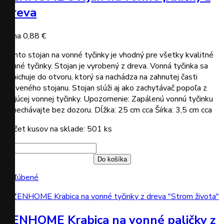
dreva
Cena
0,88 €
Tento stojan na vonné tyčinky je vhodný pre všetky kvalitné
vonné tyčinky. Stojan je vyrobený z dreva. Vonná tyčinka sa
zapichuje do otvoru, ktorý sa nachádza na zahnutej časti
dreveného stojanu. Stojan slúži aj ako zachytávač popoľa z
tlejúcej vonnej tyčinky. Upozornenie: Zapálenú vonnú tyčinku
nenechávajte bez dozoru. Dĺžka: 25 cm cca Šírka: 3,5 cm cca
Počet kusov na sklade: 501 ks
Do košíka
Obľúbené
ZENHOME Krabica na vonné paličky z