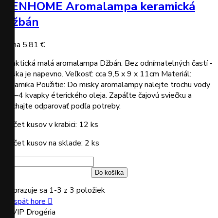
ZENHOME Aromalampa keramická
Džbán
Cena
5,81 €
Praktická malá aromalampa Džbán. Bez odnímatelných častí -
miska je napevno. Veľkosť: cca 9,5 x 9 x 11cm Materiál:
keramika Použitie: Do misky aromalampy nalejte trochu vody
a 2–4 kvapky éterického oleja. Zapáľte čajovú sviečku a
nechajte odparovať podľa potreby.
Počet kusov v krabici: 12 ks
Počet kusov na sklade: 2 ks
Do košíka
Zobrazuje sa 1-3 z 3 položiek
Naspäť hore
