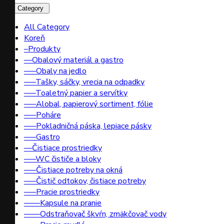
All Category
All Category
Koreň
–Produkty
––Obalový materiál a gastro
–––Obaly na jedlo
–––Tašky, sáčky, vrecia na odpadky
–––Toaletný papier a servítky
–––Alobal, papierový sortiment, fólie
–––Poháre
–––Pokladničná páska, lepiace pásky
–––Gastro
––Čistiace prostriedky
–––WC čističe a bloky
–––Čistiace potreby na okná
–––Čistič odtokov, čistiace potreby
–––Pracie prostriedky
––––Kapsule na pranie
––––Odstraňovač škvŕn, zmäkčovač vody