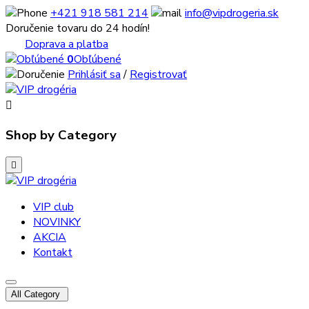
+421 918 581 214
info@vipdrogeria.sk
Doručenie tovaru do 24 hodín!
Doprava a platba
0
Obľúbené
Prihlásiť sa
/
Registrovať

Shop by Category

VIP club
NOVINKY
AKCIA
Kontakt
All Category