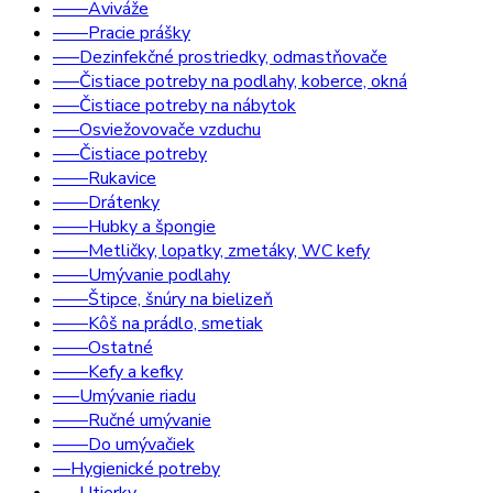
––––Aviváže
––––Pracie prášky
–––Dezinfekčné prostriedky, odmastňovače
–––Čistiace potreby na podlahy, koberce, okná
–––Čistiace potreby na nábytok
–––Osviežovovače vzduchu
–––Čistiace potreby
––––Rukavice
––––Drátenky
––––Hubky a špongie
––––Metličky, lopatky, zmetáky, WC kefy
––––Umývanie podlahy
––––Štipce, šnúry na bielizeň
––––Kôš na prádlo, smetiak
––––Ostatné
––––Kefy a kefky
–––Umývanie riadu
––––Ručné umývanie
––––Do umývačiek
––Hygienické potreby