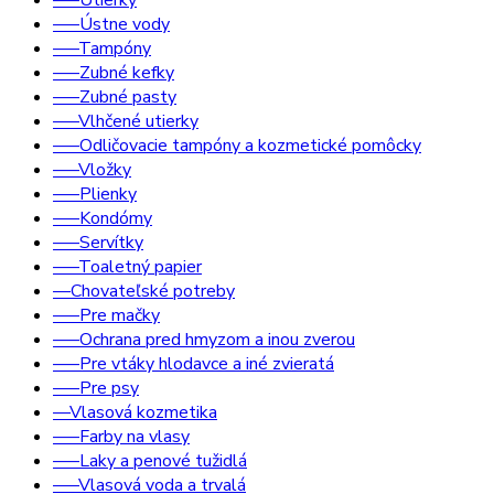
–––Utierky
–––Ústne vody
–––Tampóny
–––Zubné kefky
–––Zubné pasty
–––Vlhčené utierky
–––Odličovacie tampóny a kozmetické pomôcky
–––Vložky
–––Plienky
–––Kondómy
–––Servítky
–––Toaletný papier
––Chovateľské potreby
–––Pre mačky
–––Ochrana pred hmyzom a inou zverou
–––Pre vtáky hlodavce a iné zvieratá
–––Pre psy
––Vlasová kozmetika
–––Farby na vlasy
–––Laky a penové tužidlá
–––Vlasová voda a trvalá