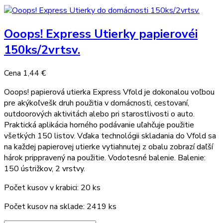
Ooops! Express Utierky papierovéi
150ks/2vrtsv.
Cena
1,44 €
Ooops! papierová utierka Express Vfold je dokonalou voľbou
pre akýkoľvešk druh použitia v domácnosti, cestovaní,
outdoorových aktivitách alebo pri starostlivosti o auto.
Praktická aplikácia horného podávanie uľahčuje použitie
všetkých 150 listov. Vďaka technológii skladania do Vfold sa
na každej papierovej utierke vytiahnutej z obalu zobrazí daľší
hárok prippravený na použitie. Vodotesné balenie. Balenie:
150 ústrižkov, 2 vrstvy.
Počet kusov v krabici: 20 ks
Počet kusov na sklade: 2419 ks