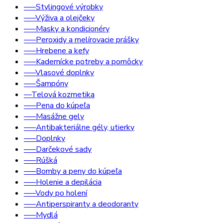
–––Stylingové výrobky
–––Výživa a olejčeky
–––Masky a kondicionéry
–––Peroxidy a melírovacie prášky
–––Hrebene a kefy
–––Kadernícke potreby a pomôcky
–––Vlasové doplnky
–––Šampóny
––Telová kozmetika
–––Pena do kúpeľa
–––Masážne gely
–––Antibakteriálne gély, utierky
–––Doplnky
–––Darčekové sady
–––Rúšká
–––Bomby a peny do kúpeľa
–––Holenie a depilácia
–––Vody po holení
–––Antiperspiranty a deodoranty
–––Mydlá