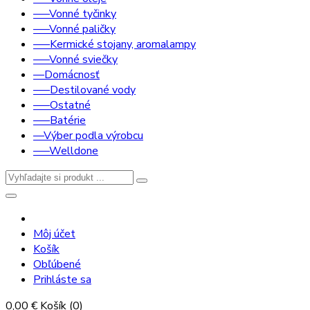
–––Vonné tyčinky
–––Vonné paličky
–––Kermické stojany, aromalampy
–––Vonné sviečky
––Domácnosť
–––Destilované vody
–––Ostatné
–––Batérie
––Výber podla výrobcu
–––Welldone
Môj účet
Košík
Obľúbené
Prihláste sa
0,00 €
Košík
(0)