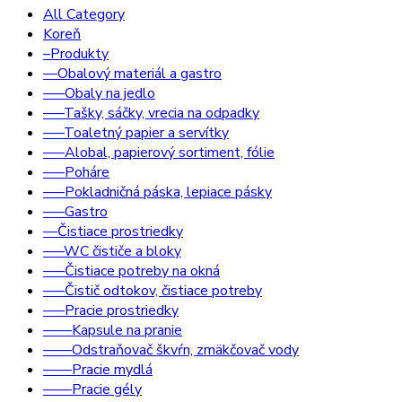
All Category
Koreň
–Produkty
––Obalový materiál a gastro
–––Obaly na jedlo
–––Tašky, sáčky, vrecia na odpadky
–––Toaletný papier a servítky
–––Alobal, papierový sortiment, fólie
–––Poháre
–––Pokladničná páska, lepiace pásky
–––Gastro
––Čistiace prostriedky
–––WC čističe a bloky
–––Čistiace potreby na okná
–––Čistič odtokov, čistiace potreby
–––Pracie prostriedky
––––Kapsule na pranie
––––Odstraňovač škvŕn, zmäkčovač vody
––––Pracie mydlá
––––Pracie gély