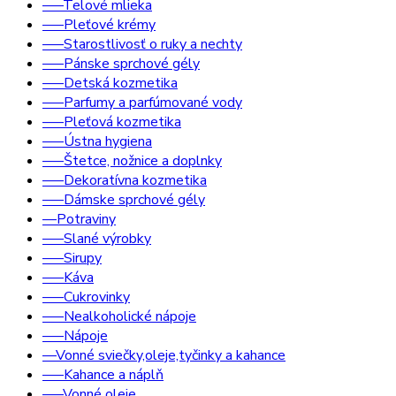
–––Telové mlieka
–––Pleťové krémy
–––Starostlivosť o ruky a nechty
–––Pánske sprchové gély
–––Detská kozmetika
–––Parfumy a parfúmované vody
–––Pleťová kozmetika
–––Ústna hygiena
–––Štetce, nožnice a doplnky
–––Dekoratívna kozmetika
–––Dámske sprchové gély
––Potraviny
–––Slané výrobky
–––Sirupy
–––Káva
–––Cukrovinky
–––Nealkoholické nápoje
–––Nápoje
––Vonné sviečky,oleje,tyčinky a kahance
–––Kahance a náplň
–––Vonné oleje